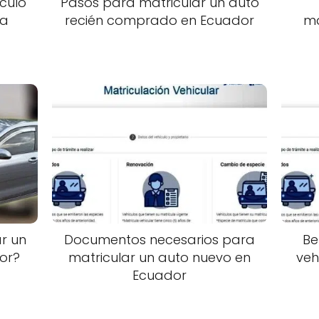
culo
Pasos para matricular un auto
ía
recién comprado en Ecuador
ma
r un
Documentos necesarios para
Be
or?
matricular un auto nuevo en
veh
Ecuador