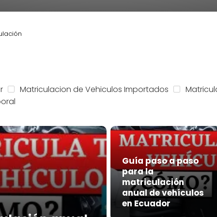
ulación
r
Matriculacion de Vehiculos Importados
Matricu
oral
Guía paso a paso
para la
matriculación
anual de vehículos
en Ecuador