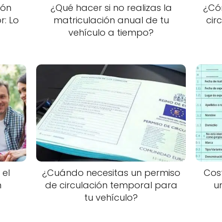
ión
¿Qué hacer si no realizas la
¿Cóm
r: Lo
matriculación anual de tu
cir
vehículo a tiempo?
 el
¿Cuándo necesitas un permiso
Cos
n
de circulación temporal para
u
tu vehículo?