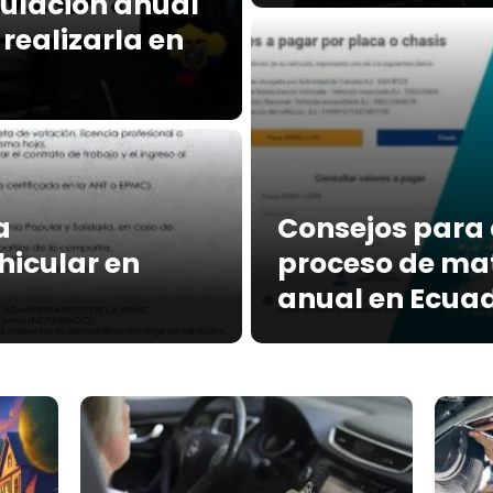
culación anual
realizarla en
a
Consejos para a
hicular en
proceso de mat
anual en Ecua