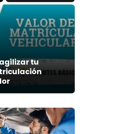
gilizar tu
riculación
dor