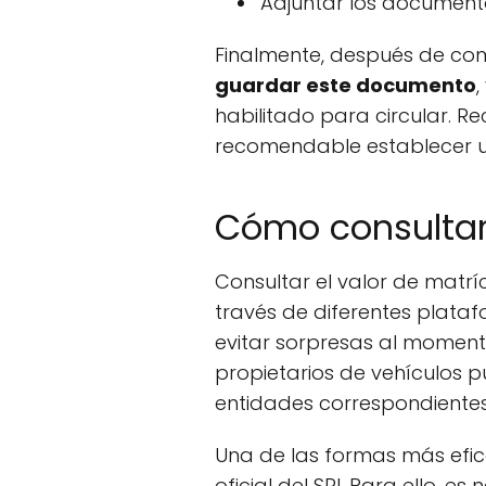
Adjuntar los documento
Finalmente, después de com
guardar este documento
habilitado para circular. R
recomendable establecer u
Cómo consultar 
Consultar el valor de matrí
través de diferentes plata
evitar sorpresas al momento
propietarios de vehículos pu
entidades correspondientes
Una de las formas más efica
oficial del SRI. Para ello, e