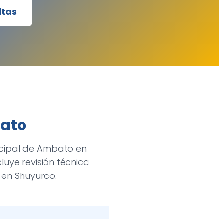
ltas
bato
icipal de Ambato en
luye revisión técnica
 en Shuyurco.