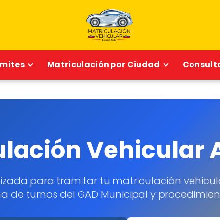
ámites
Matriculación por Ciudad
Consulta
ulación Vehicular
izada para tramitar tu matriculación vehicu
ema de turnos del GAD Municipal y procedimie