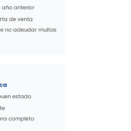
 año anterior
rta de venta
de no adeudar multas
ica
buen estado
nte
tera completo