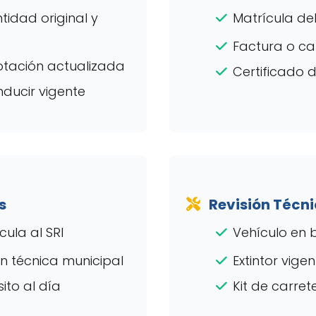
tidad original y
Matrícula del
Factura o ca
otación actualizada
Certificado 
nducir vigente
s
Revisión Técn
ula al SRI
Vehículo en 
ón técnica municipal
Extintor vige
ito al día
Kit de carre