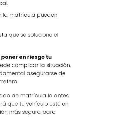
al.
on la matrícula pueden
ta que se solucione el
 poner en riesgo tu
uede complicar la situación,
undamental asegurarse de
rretera.
cado de matrícula lo antes
ará que tu vehículo esté en
ación más segura para