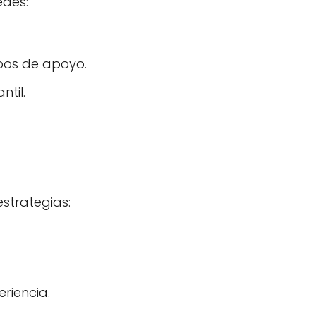
edes:
upos de apoyo.
til.
estrategias:
riencia.